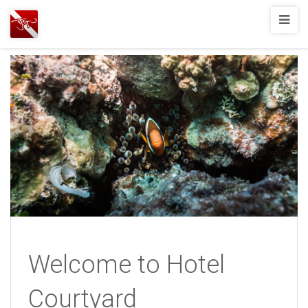
Joshua
T.
Wood,
SCUBA
Diving
Welcome to Hotel
Courtyard